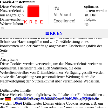
Cookie-Einstellungen
Diese Webseite verwendet Cookies, um Besuchern ein optimales
Nutzererlebnis zu bieten. Bestimmte Inhalte von Drittanbietern werden
nur angezeigt, wenn die entsprechende Option aktiviert ist. Die
Datenverarbeitung kann dann auch in einem Drittland erfolgen.
Weitere Informationen hierzu in der Datenschutzerklärung.
Technisch notwendige
KR-EN
Diese Cookies sind zum Betrieb der Webseite notwendig, z.B. zum
Schutz vor Hackerangriffen und zur Gewährleistung eines
konsistenten und der Nachfrage angepassten Erscheinungsbilds der
Seite.
Analytische
Diese Cookies werden verwendet, um das Nutzererlebnis weiter zu
optimieren. Hierunter fallen auch Statistiken, die dem
Webseitenbetreiber von Drittanbietern zur Verfügung gestellt werden,
sowie die Ausspielung von personalisierter Werbung durch die
Nachverfolgung der Nutzeraktivität über verschiedene Webseiten.
Drittanbieter-Inhalte
Diese Webseite bietet möglicherweise Inhalte oder Funktionalitäten an,
Zurück zum CV in Deutsch / Back to the German CV
die von Drittanbietern eigenverantwortlich zur Verfügung gestellt
page
werden. Diese Drittanbieter können eigene Cookies setzen, z.B. um
die Nutzeraktivität zu verfolgen oder ihre Angebote zu personalisieren