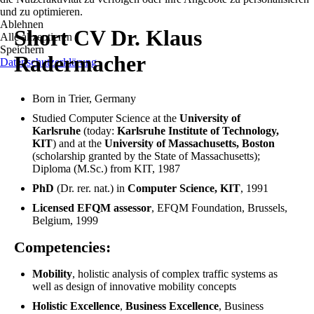
und zu optimieren.
Ablehnen
Short CV Dr. Klaus
Alle akzeptieren
Speichern
Radermacher
Datenschutzerklärung
Born in Trier, Germany
Studied Computer Science at the
University of
Karlsruhe
(today:
Karlsruhe Institute of Technology,
KIT
) and at the
University of Massachusetts, Boston
(scholarship granted by the State of Massachusetts);
Diploma (M.Sc.) from KIT, 1987
PhD
(Dr. rer. nat.) in
Computer Science
, KIT
, 1991
Licensed EFQM assessor
, EFQM Foundation, Brussels,
Belgium, 1999
Competencies:
Mobility
, holistic analysis of complex traffic systems as
well as design of innovative mobility concepts
Holistic Excellence
,
Business Excellence
, Business